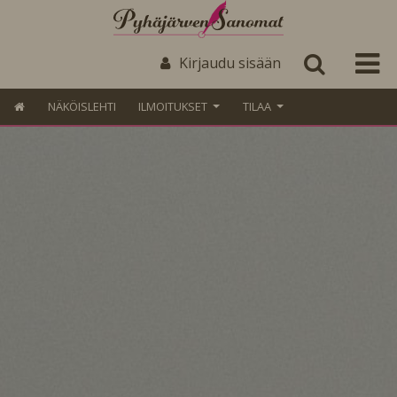
Kirjaudu sisään
NÄKÖISLEHTI
ILMOITUKSET
TILAA