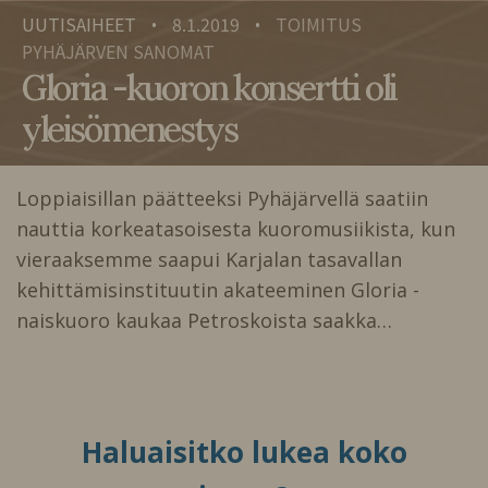
UUTISAIHEET
8.1.2019
TOIMITUS
•
•
PYHÄJÄRVEN SANOMAT
Gloria -kuoron konsertti oli
yleisömenestys
Loppiaisillan päätteeksi Pyhäjärvellä saatiin
nauttia korkeatasoisesta kuoromusiikista, kun
vieraaksemme saapui Karjalan tasavallan
kehittämisinstituutin akateeminen Gloria -
naiskuoro kaukaa Petroskoista saakka…
Haluaisitko lukea koko