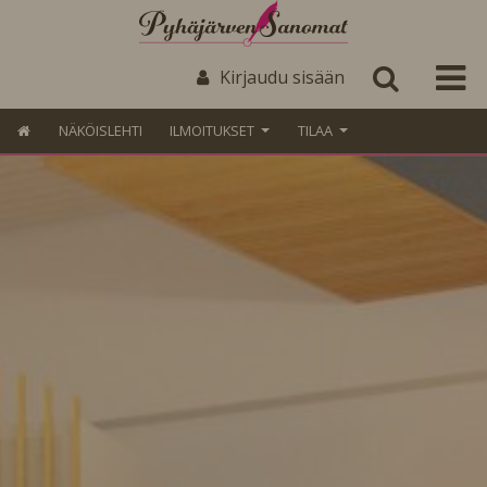
Kirjaudu sisään
NÄKÖISLEHTI
ILMOITUKSET
TILAA