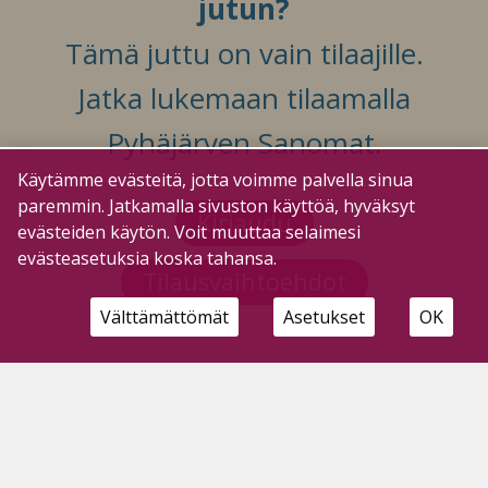
jutun?
Tämä juttu on vain tilaajille.
Jatka lukemaan tilaamalla
Pyhäjärven Sanomat.
Käytämme evästeitä, jotta voimme palvella sinua
paremmin. Jatkamalla sivuston käyttöä, hyväksyt
Kirjaudu
evästeiden käytön. Voit muuttaa selaimesi
evästeasetuksia koska tahansa.
Tilausvaihtoehdot
Välttämättömät
Asetukset
OK