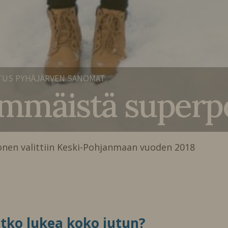
TUS PYHÄJÄRVEN SANOMAT
mmäistä superp
antonen valittiin Keski-Pohjanmaan vuoden 2018
itko lukea koko jutun?