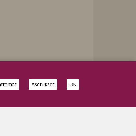
ättömät
Asetukset
OK