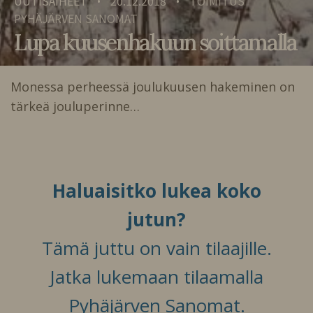
UUTISAIHEET
20.12.2018
TOIMITUS
•
•
PYHÄJÄRVEN SANOMAT
Lupa kuusenhakuun soittamalla
Monessa perheessä joulukuusen hakeminen on
tärkeä jouluperinne…
Haluaisitko lukea koko
jutun?
Tämä juttu on vain tilaajille.
Jatka lukemaan tilaamalla
Pyhäjärven Sanomat.