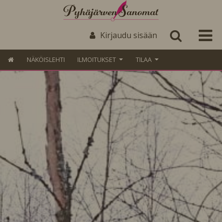
Kirjaudu sisään
NÄKÖISLEHTI
ILMOITUKSET
TILAA