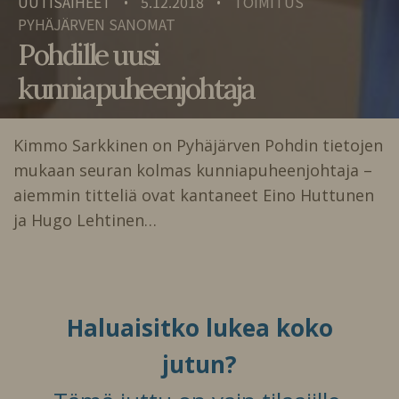
UUTISAIHEET
5.12.2018
TOIMITUS
•
•
PYHÄJÄRVEN SANOMAT
Pohdille uusi
kunniapuheenjohtaja
Kimmo Sarkkinen on Pyhäjärven Pohdin tietojen
mukaan seuran kolmas kunniapuheenjohtaja –
aiemmin titteliä ovat kantaneet Eino Huttunen
ja Hugo Lehtinen…
Haluaisitko lukea koko
jutun?