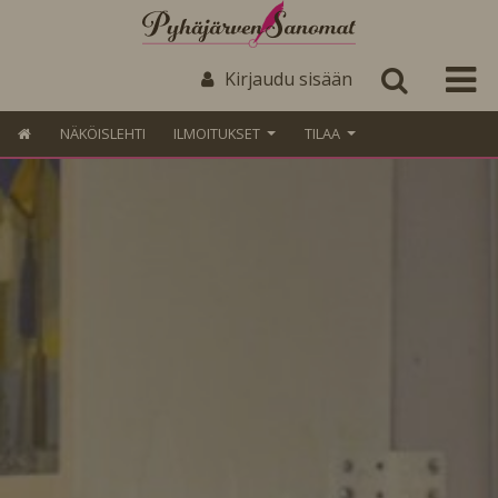
Kirjaudu sisään
NÄKÖISLEHTI
ILMOITUKSET
TILAA