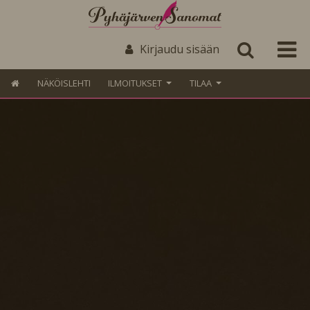
Kirjaudu sisään
NÄKÖISLEHTI
ILMOITUKSET
TILAA