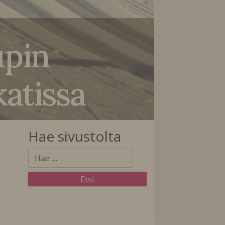
upin
katissa
Hae sivustolta