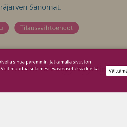
häjärven Sanomat.
du
Tilausvaihtoehdot
lvella sinua paremmin. Jatkamalla sivuston
. Voit muuttaa selaimesi evästeasetuksia koska
Välttäm