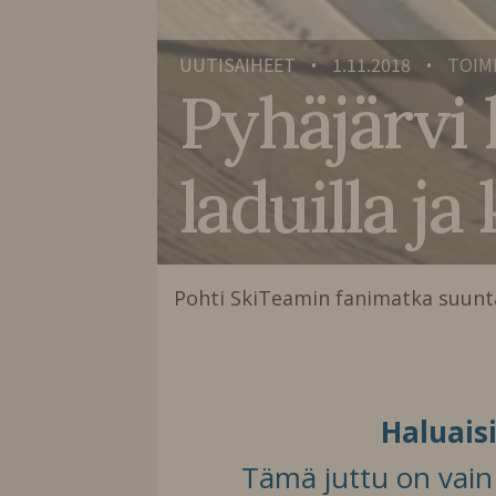
UUTISAIHEET
1.11.2018
TOIM
•
•
Pyhäjärv
laduilla j
Pohti SkiTeamin fanimatka suun
Haluais
Tämä juttu on vain t