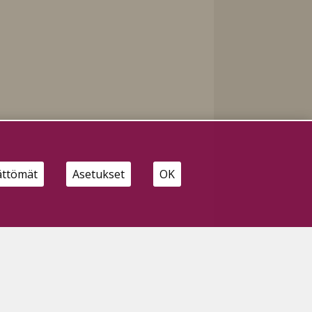
ättömät
Asetukset
OK