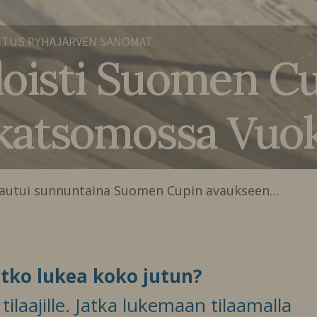
ITUS PYHÄJÄRVEN SANOMAT
i loisti Suomen C
a katsomossa Vuo
tautui sunnuntaina Suomen Cupin avaukseen…
itko lukea koko jutun?
ilaajille. Jatka lukemaan tilaamalla