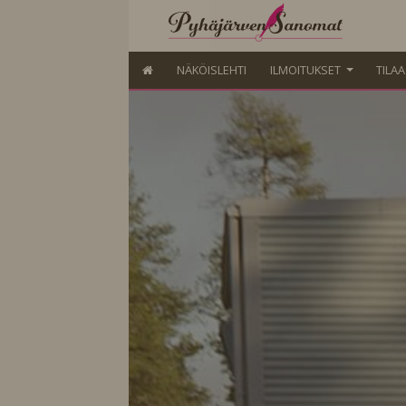
NÄKÖISLEHTI
ILMOITUKSET
TILA