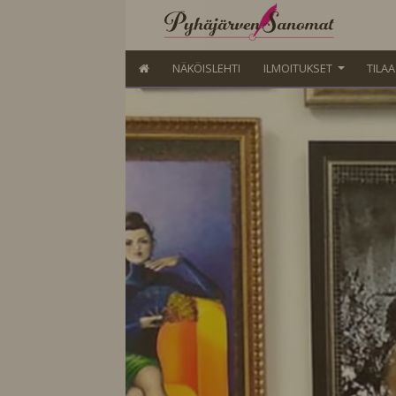
NÄKÖISLEHTI
ILMOITUKSET
TILA