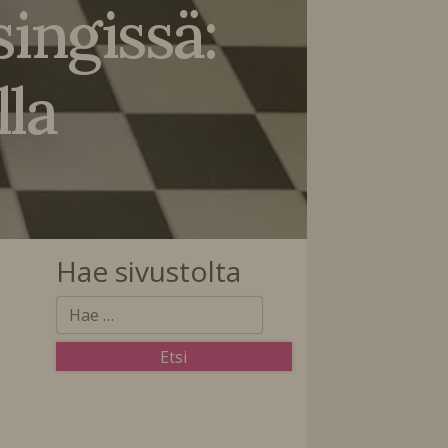
ingissä:
lla
Hae sivustolta