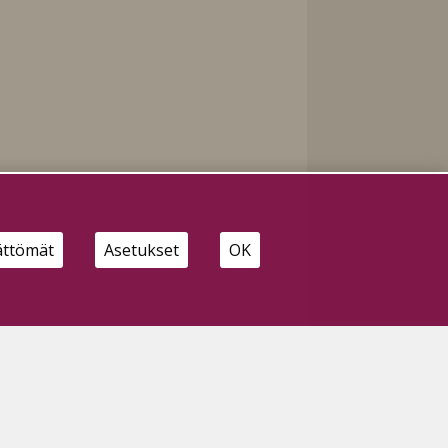
ättömät
Asetukset
OK