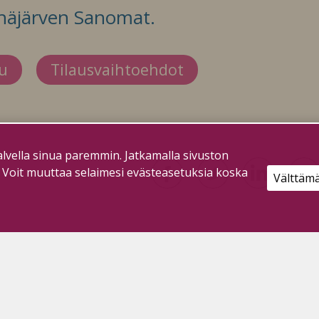
häjärven Sanomat.
du
Tilausvaihtoehdot
lvella sinua paremmin. Jatkamalla sivuston
. Voit muuttaa selaimesi evästeasetuksia koska
Välttäm