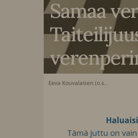
Samaa vert
Taiteiliju
verenperin
Eeva Kouvalaisen (o.s…
Haluais
Tämä juttu on vain t