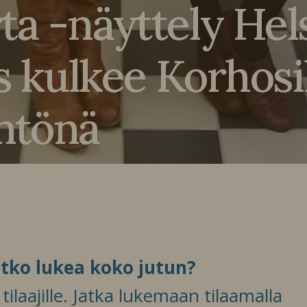
a -näyttely Hels
us kulkee Korhosi
tönä
itko lukea koko jutun?
ilaajille. Jatka lukemaan tilaamalla