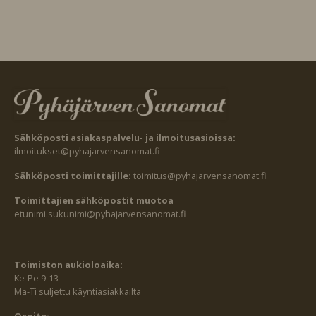
Sähköposti asiakaspalvelu- ja ilmoitusasioissa:
ilmoitukset@pyhajarvensanomat.fi
Sähköposti toimittajille:
toimitus@pyhajarvensanomat.fi
Toimittajien sähköpostit muotoa
etunimi.sukunimi@pyhajarvensanomat.fi
Toimiston aukioloaika:
Ke-Pe 9-13
Ma-Ti suljettu käyntiasiakkailta
Osoite: