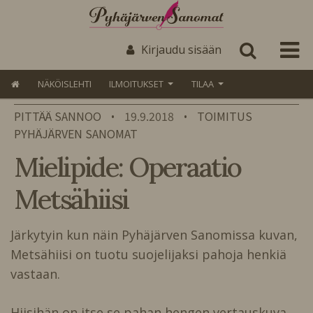
Kirjaudu sisään
NÄKÖISLEHTI
ILMOITUKSET
TILAA
PITTÄÄ SANNOO
19.9.2018
TOIMITUS
•
•
PYHÄJÄRVEN SANOMAT
Mielipide: Operaatio
Metsähiisi
Järkytyin kun näin
Pyhäjärven Sanomissa kuvan,
Metsähiisi on tuotu suojelijaksi pahoja henkiä
vastaan.
Hiisihän on itse se pahan hengen vertauskuva,