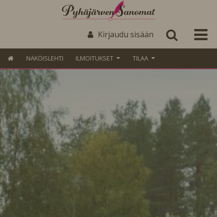
Kirjaudu sisään
NÄKÖISLEHTI
ILMOITUKSET
TILAA