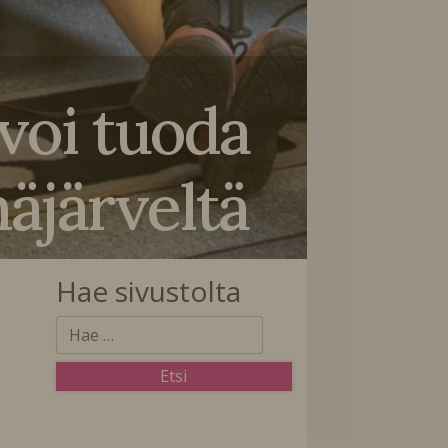
 voi tuoda
järveltä
Hae sivustolta