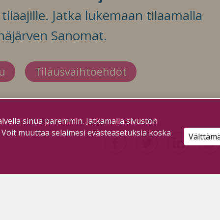
ilaajille. Jatka lukemaan tilaamalla
häjärven Sanomat.
du
Tilausvaihtoehdot
lvella sinua paremmin. Jatkamalla sivuston
. Voit muuttaa selaimesi evästeasetuksia koska
Välttäm