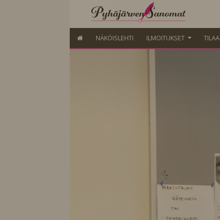
NÄKÖISLEHTI
ILMOITUKSET
TILA