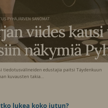
TUS PYHÄJÄRVEN SANOMAT
jan viides kausi
in näkymiä Pyhä
äsi tiedotusvälineiden edustajia paitsi Täydenkuun
lman kuvausten takia…
itko lukea koko jutun?