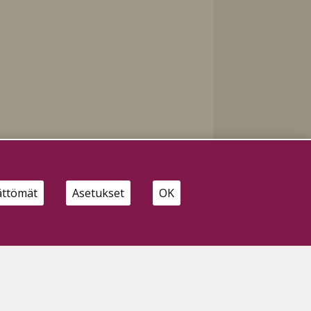
ättömät
Asetukset
OK