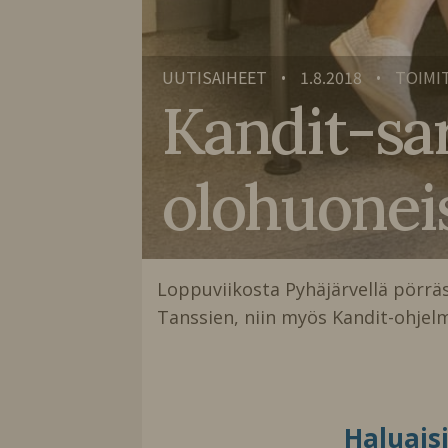
UUTISAIHEET
1.8.2018
TOIMI
•
•
Kandit-sar
olohuoneisi
Loppuviikosta Pyhäjärvellä pörr
Tanssien, niin myös Kandit-ohje
Haluais