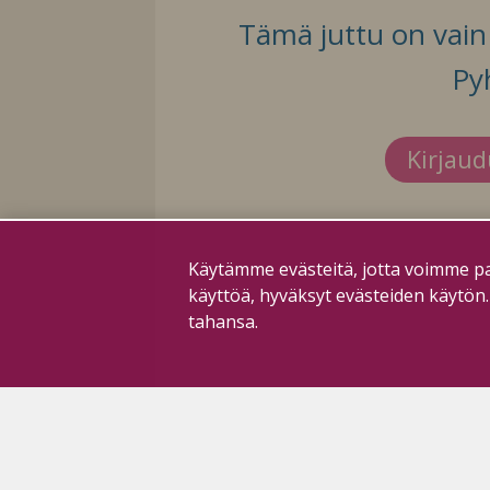
Tämä juttu on vain t
Py
Kirjau
Käytämme evästeitä, jotta voimme pa
käyttöä, hyväksyt evästeiden käytön
tahansa.