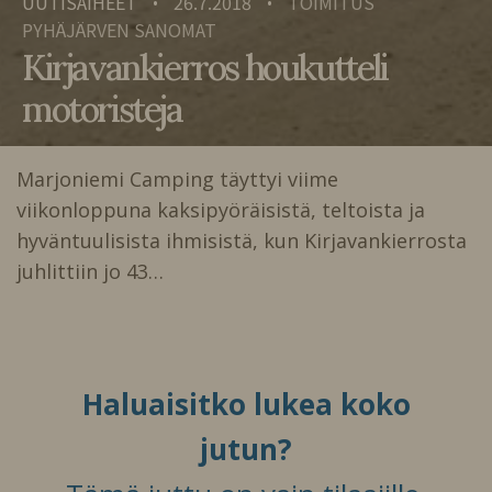
UUTISAIHEET
26.7.2018
TOIMITUS
•
•
PYHÄJÄRVEN SANOMAT
Kirjavankierros houkutteli
motoristeja
Marjoniemi Camping täyttyi viime
viikonloppuna kaksipyöräisistä, teltoista ja
hyväntuulisista ihmisistä, kun Kirjavankierrosta
juhlittiin jo 43…
Haluaisitko lukea koko
jutun?