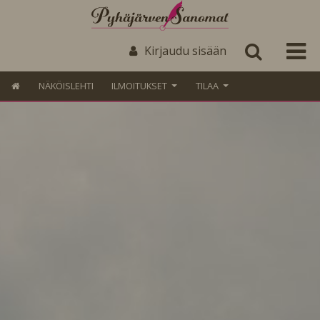
Kirjaudu sisään
NÄKÖISLEHTI
ILMOITUKSET
TILAA