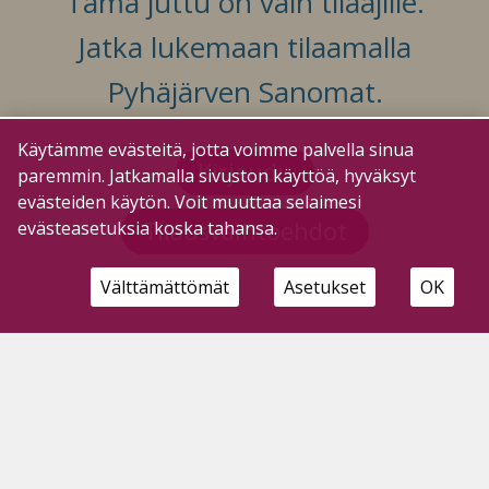
Tämä juttu on vain tilaajille.
Jatka lukemaan tilaamalla
Pyhäjärven Sanomat.
Käytämme evästeitä, jotta voimme palvella sinua
Kirjaudu
paremmin. Jatkamalla sivuston käyttöä, hyväksyt
evästeiden käytön. Voit muuttaa selaimesi
Tilausvaihtoehdot
evästeasetuksia koska tahansa.
Välttämättömät
Asetukset
OK