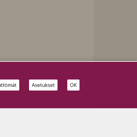
ättömät
Asetukset
OK