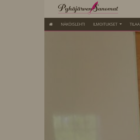
NÄKÖISLEHTI
ILMOITUKSET
TILA