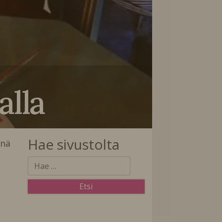
alla
Hae sivustolta
nä