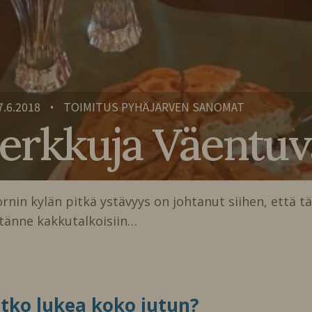
7.6.2018
TOIMITUS PYHÄJÄRVEN SANOMAT
•
erkkuja Väentuv
in kylän pitkä ystävyys on johtanut siihen, että tä
 tänne kakkutalkoisiin…
itko lukea koko jutun?