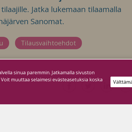
ilaajille. Jatka lukemaan tilaamalla
häjärven Sanomat.
du
Tilausvaihtoehdot
lvella sinua paremmin. Jatkamalla sivuston
. Voit muuttaa selaimesi evästeasetuksia koska
Välttäm