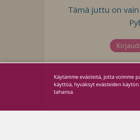
Tämä juttu on vain t
Py
Kirjau
Käytämme evästeitä, jotta voimme pa
käyttöä, hyväksyt evästeiden käytön
tahansa.