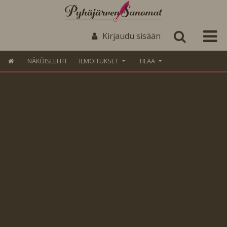
Kirjaudu sisään
NÄKÖISLEHTI
ILMOITUKSET
TILAA