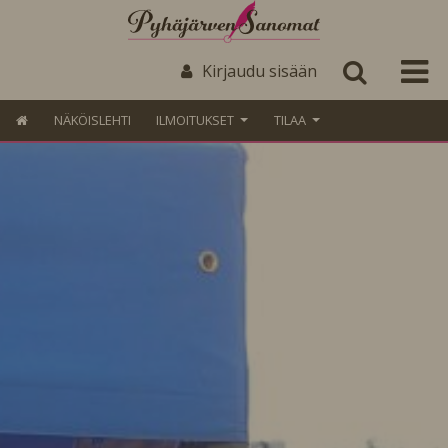
Kirjaudu sisään
NÄKÖISLEHTI
ILMOITUKSET
TILAA