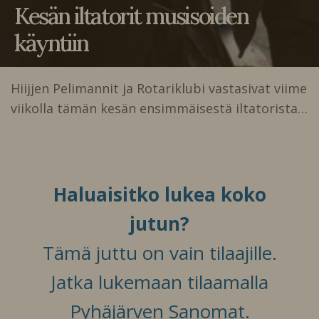
Kesän iltatorit musisoiden
käyntiin
Hiijjen Pelimannit ja Rotariklubi vastasivat viime
viikolla tämän kesän ensimmäisestä iltatorista…
Haluaisitko lukea koko
jutun?
Tämä juttu on vain tilaajille.
Jatka lukemaan tilaamalla
Pyhäjärven Sanomat.