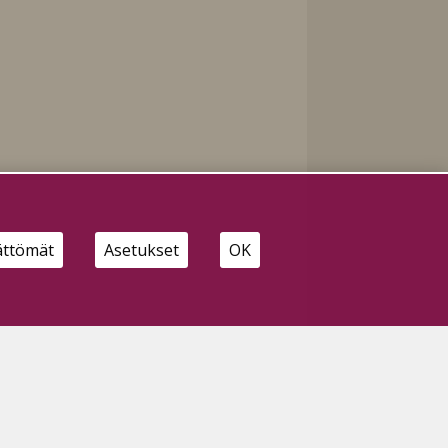
ättömät
Asetukset
OK