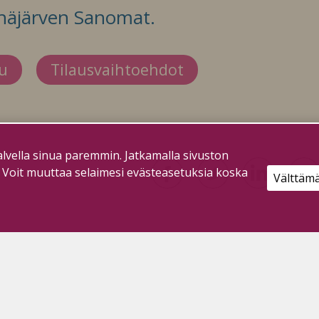
häjärven Sanomat.
du
Tilausvaihtoehdot
lvella sinua paremmin. Jatkamalla sivuston
. Voit muuttaa selaimesi evästeasetuksia koska
Välttäm