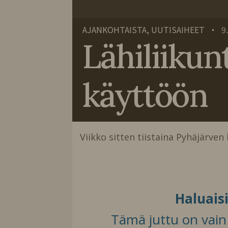
AJANKOHTAISTA, UUTISAIHEET
9
•
Lähiliikun
käyttöön
Viikko sitten tiistaina Pyhäjärven 
Haluais
Tämä juttu on vain t