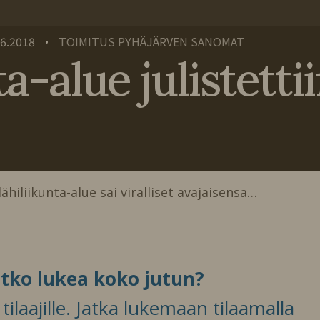
.6.2018
TOIMITUS PYHÄJÄRVEN SANOMAT
•
ta-alue julistetti
lähiliikunta-alue sai viralliset avajaisensa…
itko lukea koko jutun?
ilaajille. Jatka lukemaan tilaamalla