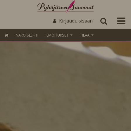
Kirjaudu sisään
NÄKÖISLEHTI
ILMOITUKSET
TILAA