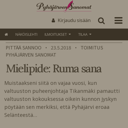
Kirjaudu sisään
NÄKÖISLEHTI
ILMOITUKSET
TILAA
PITTÄÄ SANNOO
23.5.2018
TOIMITUS
•
•
PYHÄJÄRVEN SANOMAT
Mielipide: Ruma sana
Muistaakseni siitä on vajaa vuosi, kun
valtuuston puheenjohtaja Tikanmäki pamautti
valtuuston kokouksessa oikein kunnon jyskyn
pöytään sen merkiksi, että Pyhäjärvi eroaa
Selänteestä…