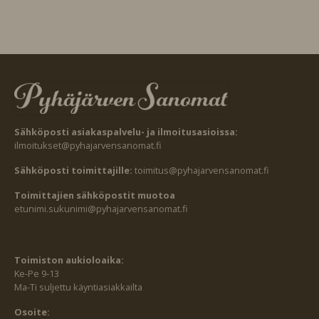
Sähköposti asiakaspalvelu- ja ilmoitusasioissa:
ilmoitukset@pyhajarvensanomat.fi
Sähköposti toimittajille:
toimitus@pyhajarvensanomat.fi
Toimittajien sähköpostit muotoa
etunimi.sukunimi@pyhajarvensanomat.fi
Toimiston aukioloaika:
Ke-Pe 9-13
Ma-Ti suljettu käyntiasiakkailta
Osoite: