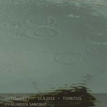
UUTISAIHEET
15.5.2018
TOIMITUS
•
•
PYHÄJÄRVEN SANOMAT