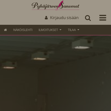
Kirjaudu sisään
NÄKÖISLEHTI
ILMOITUKSET
TILAA