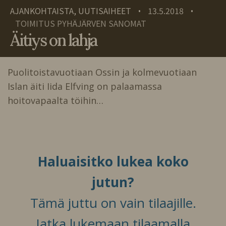
AJANKOHTAISTA, UUTISAIHEET
13.5.2018
•
•
TOIMITUS PYHÄJÄRVEN SANOMAT
Äitiys on lahja
Puolitoistavuotiaan Ossin ja kolmevuotiaan
Islan äiti Iida Elfving on palaamassa
hoitovapaalta töihin…
Haluaisitko lukea koko
jutun?
Tämä juttu on vain tilaajille.
Jatka lukemaan tilaamalla