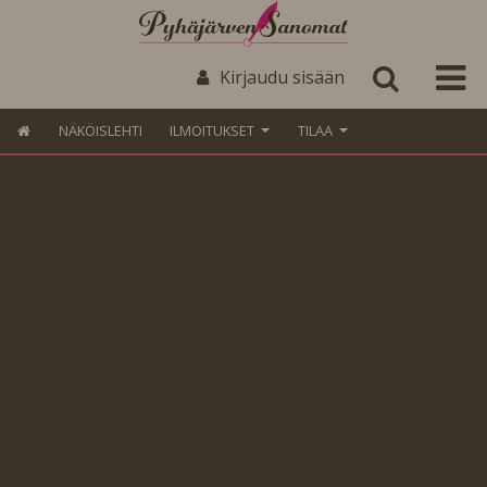
Kirjaudu sisään
NÄKÖISLEHTI
ILMOITUKSET
TILAA