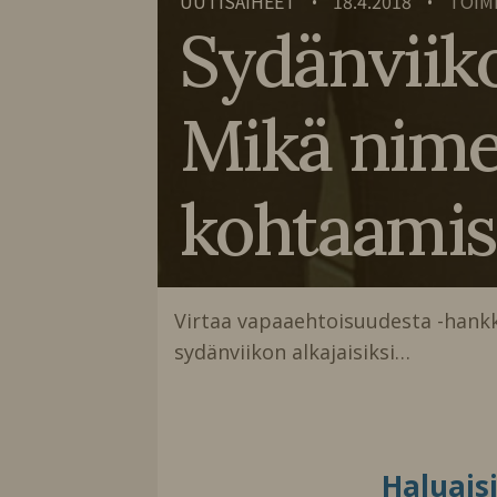
UUTISAIHEET
18.4.2018
TOIM
•
•
Sydänviiko
Mikä nim
kohtaamis
Virtaa vapaaehtoisuudesta -hankk
sydänviikon alkajaisiksi…
Haluais