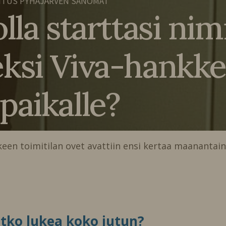
ITUS PYHÄJÄRVEN SANOMAT
lla starttasi nimi
eksi Viva-hankk
paikalle?
een toimitilan ovet avattiin ensi kertaa maanantai
itko lukea koko jutun?