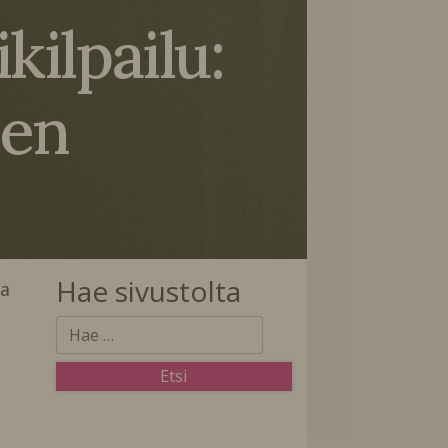
kilpailu:
een
Hae sivustolta
na