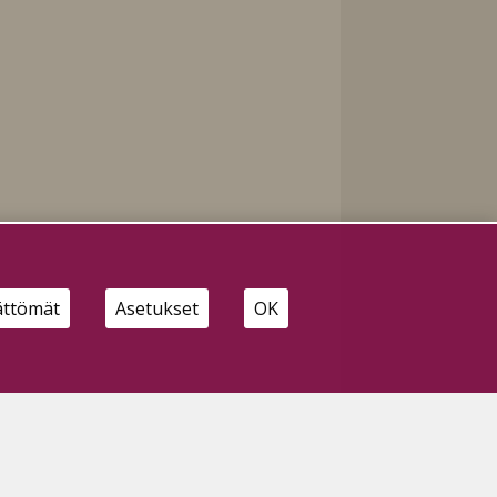
ättömät
Asetukset
OK