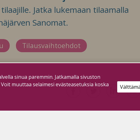
ilaajille. Jatka lukemaan tilaamalla
häjärven Sanomat.
du
Tilausvaihtoehdot
lvella sinua paremmin. Jatkamalla sivuston
. Voit muuttaa selaimesi evästeasetuksia koska
Välttäm