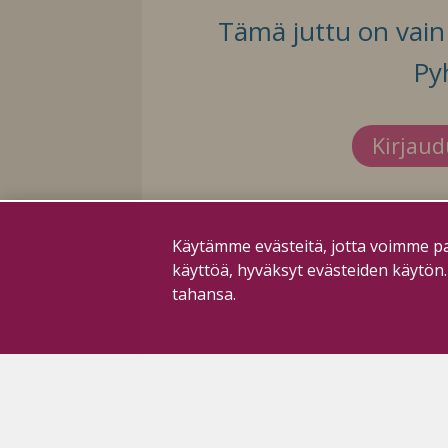
Tämä juttu on vain t
Py
Kirjau
Käytämme evästeitä, jotta voimme pa
käyttöä, hyväksyt evästeiden käytön
tahansa.