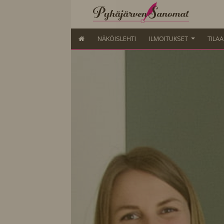
NÄKÖISLEHTI
ILMOITUKSET
TILA