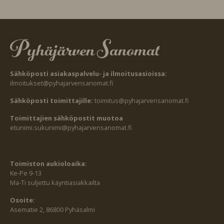
Sähköposti asiakaspalvelu- ja ilmoitusasioissa:
ilmoitukset@pyhajarvensanomat.fi
Sähköposti toimittajille:
toimitus@pyhajarvensanomat.fi
Toimittajien sähköpostit muotoa
etunimi.sukunimi@pyhajarvensanomat.fi
Toimiston aukioloaika:
Ke-Pe 9-13
Ma-Ti suljettu käyntiasiakkailta
Osoite:
Asematie 2, 86800 Pyhäsalmi