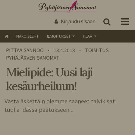
Kirjaudu sisään
NÄKÖISLEHTI
ILMOITUKSET
TILAA
PITTÄÄ SANNOO
18.4.2018
TOIMITUS
•
•
PYHÄJÄRVEN SANOMAT
Mielipide: Uusi laji
kesäurheiluun!
Vasta äskettäin olemme saaneet talvikisat
tuolla idässä päätökseen…