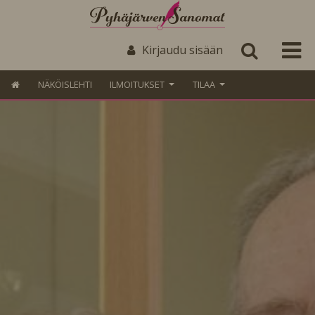
Kirjaudu sisään
NÄKÖISLEHTI
ILMOITUKSET
TILAA