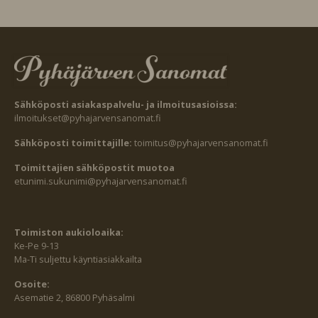
Sähköposti asiakaspalvelu- ja ilmoitusasioissa:
ilmoitukset@pyhajarvensanomat.fi
Sähköposti toimittajille:
toimitus@pyhajarvensanomat.fi
Toimittajien sähköpostit muotoa
etunimi.sukunimi@pyhajarvensanomat.fi
Toimiston aukioloaika:
Ke-Pe 9-13
Ma-Ti suljettu käyntiasiakkailta
Osoite:
Asematie 2, 86800 Pyhäsalmi