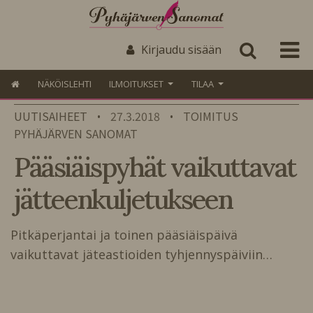
Kirjaudu sisään
NÄKÖISLEHTI
ILMOITUKSET
TILAA
UUTISAIHEET
27.3.2018
TOIMITUS
•
•
PYHÄJÄRVEN SANOMAT
Pääsiäispyhät vaikuttavat
jätteenkuljetukseen
Pitkäperjantai ja toinen pääsiäispäivä
vaikuttavat jäteastioiden tyhjennyspäiviin…