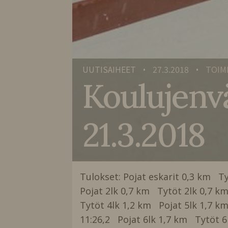
UUTISAIHEET
27.3.2018
TOIM
•
•
Koulujenvä
21.3.2018
Tulokset: Pojat eskarit 0,3 km Ty
Pojat 2lk 0,7 km Tytöt 2lk 0,7 
Tytöt 4lk 1,2 km Pojat 5lk 1,7 k
11:26,2 Pojat 6lk 1,7 km Tytöt 6