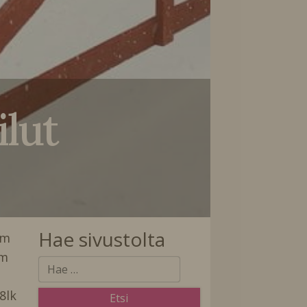
ilut
Hae sivustolta
 km
 km
8lk