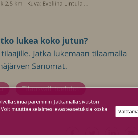
k 2,5 km Kuva: Eveliina Lintula …
itko lukea koko jutun?
ilaajille. Jatka lukemaan tilaamalla
häjärven Sanomat.
du
Tilausvaihtoehdot
lvella sinua paremmin. Jatkamalla sivuston
. Voit muuttaa selaimesi evästeasetuksia koska
Välttäm