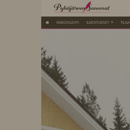
NÄKÖISLEHTI
ILMOITUKSET
TILA