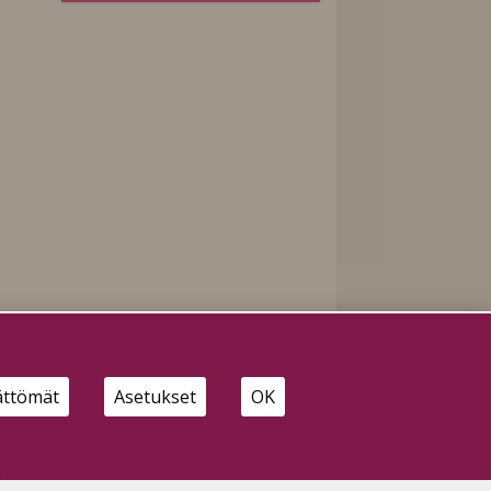
ättömät
Asetukset
OK