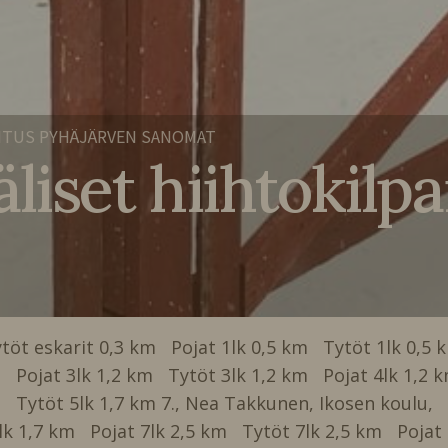
ITUS PYHÄJÄRVEN SANOMAT
liset hiihtokilpa
töt eskarit 0,3 km Pojat 1lk 0,5 km Tytöt 1lk 0,5
km Pojat 3lk 1,2 km Tytöt 3lk 1,2 km Pojat 4lk 1,2
m Tytöt 5lk 1,7 km 7., Nea Takkunen, Ikosen koulu,
lk 1,7 km Pojat 7lk 2,5 km Tytöt 7lk 2,5 km Pojat 