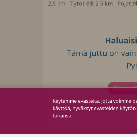
2,5 km Tytöt 8lk 2,5 km Pojat 9l
Haluais
Tämä juttu on vain t
Py
Kirjau
Käytämme evästeitä, jotta voimme pa
käyttöä, hyväksyt evästeiden käytön
tahansa.