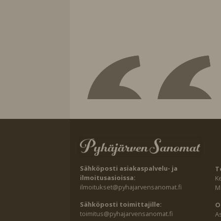
Sähköposti asiakaspalvelu- ja
T
ilmoitusasioissa:
K
ilmoitukset@pyhajarvensanomat.fi
Ma
Sähköposti toimittajille:
O
toimitus@pyhajarvensanomat.fi
A