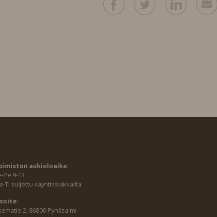
oimiston aukioloaika:
e-Pe 9-13
-Ti suljettu käyntiasiakkailta
soite:
sematie 2, 86800 Pyhäsalmi