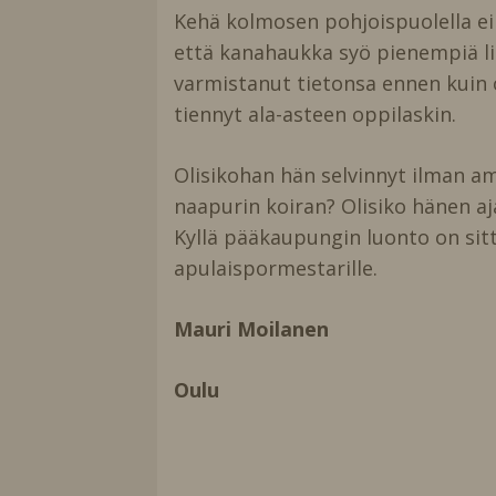
Kehä kolmosen pohjoispuolella ei o
että kanahaukka syö pienempiä lin
varmistanut tietonsa ennen kuin oli 
tiennyt ala-asteen oppilaskin.
Olisikohan hän selvinnyt ilman am
naapurin koiran? Olisiko hänen a
Kyllä pääkaupungin luonto on si
apulaispormestarille.
Mauri Moilanen
Oulu