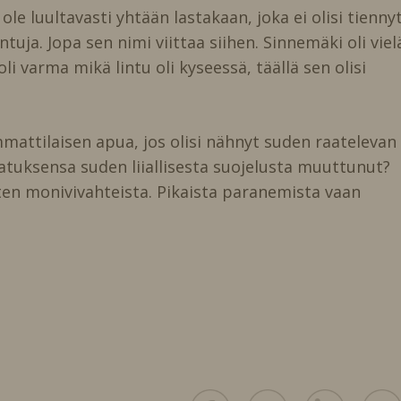
le luultavasti yhtään lastakaan, joka ei olisi tiennyt
tuja. Jopa sen nimi viittaa siihen. Sinnemäki oli viela
varma mikä lintu oli kyseessä, täällä sen olisi
mattilaisen apua, jos olisi nähnyt suden raatelevan
jatuksensa suden liiallisesta suojelusta muuttunut?
tten monivivahteista. Pikaista paranemista vaan