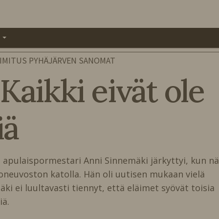
A
IMITUS PYHÄJÄRVEN SANOMAT
Kaikki eivät ole
ä
 apulaispormestari Anni Sinnemäki järkyttyi, kun nä
oneuvoston katolla. Hän oli uutisen mukaan vielä
äki ei luultavasti tiennyt, että eläimet syövät toisia
ä.