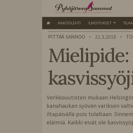
NÄKÖISLEHTI
ILMOITUKSET
TILA
PITTÄÄ SANNOO
21.3.2018
TO
•
•
Mielipide: 
kasvissyöji
Verkkouutisten mukaan
Helsingin
kanahaukan syövän variksen valti
iltapäivällä pois tolaltaan. Sinnem
eläimiä. Kaikki eivät ole kasvissyöji