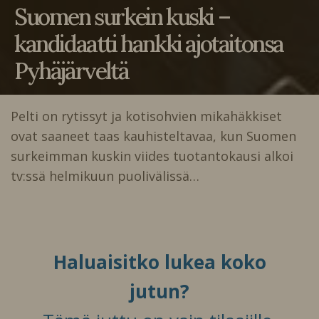
Suomen surkein kuski –
kandidaatti hankki ajotaitonsa
Pyhäjärveltä
Pelti on rytissyt ja kotisohvien mikahäkkiset
ovat saaneet taas kauhisteltavaa, kun Suomen
surkeimman kuskin viides tuotantokausi alkoi
tv:ssä helmikuun puolivälissä…
Haluaisitko lukea koko
jutun?