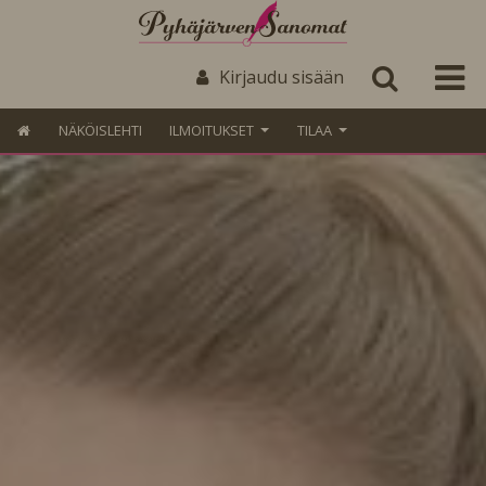
Kirjaudu sisään
NÄKÖISLEHTI
ILMOITUKSET
TILAA