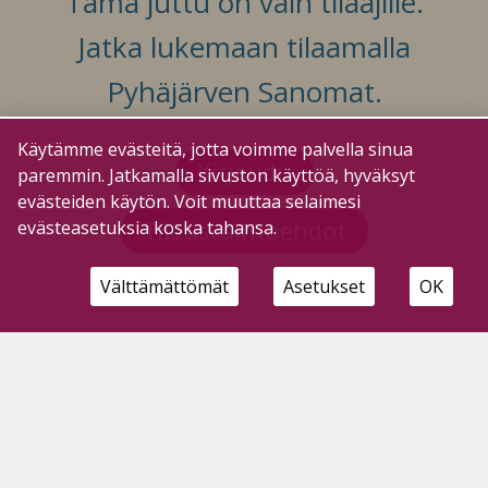
Tämä juttu on vain tilaajille.
Jatka lukemaan tilaamalla
Pyhäjärven Sanomat.
Käytämme evästeitä, jotta voimme palvella sinua
Kirjaudu
paremmin. Jatkamalla sivuston käyttöä, hyväksyt
evästeiden käytön. Voit muuttaa selaimesi
Tilausvaihtoehdot
evästeasetuksia koska tahansa.
Välttämättömät
Asetukset
OK