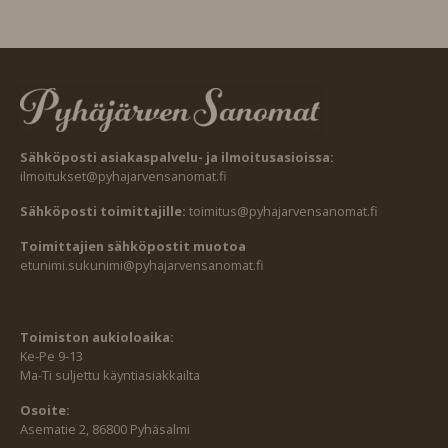
Sähköposti asiakaspalvelu- ja ilmoitusasioissa:
ilmoitukset@pyhajarvensanomat.fi
Sähköposti toimittajille:
toimitus@pyhajarvensanomat.fi
Toimittajien sähköpostit muotoa
etunimi.sukunimi@pyhajarvensanomat.fi
Toimiston aukioloaika:
Ke-Pe 9-13
Ma-Ti suljettu käyntiasiakkailta
Osoite:
Asematie 2, 86800 Pyhäsalmi