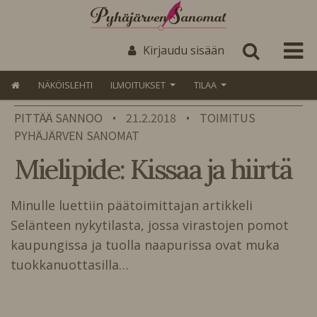
Kirjaudu sisään
NÄKÖISLEHTI
ILMOITUKSET
TILAA
PITTÄÄ SANNOO
21.2.2018
TOIMITUS
•
•
PYHÄJÄRVEN SANOMAT
Mielipide: Kissaa ja hiirtä
Minulle luettiin päätoimittajan artikkeli
Selänteen nykytilasta, jossa virastojen pomot
kaupungissa ja tuolla naapurissa ovat muka
tuokkanuottasilla…