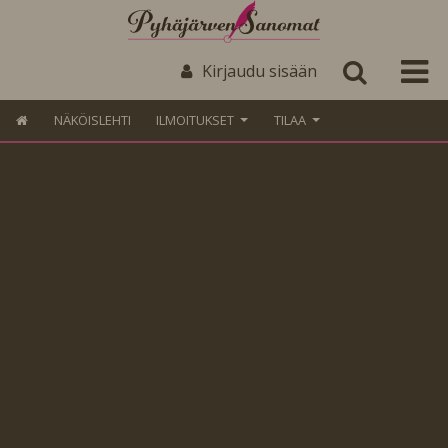
Kirjaudu sisään
NÄKÖISLEHTI
ILMOITUKSET
TILAA