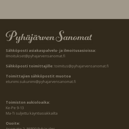
Sähköposti asiakaspalvelu- ja ilmoitusasioissa:
ilmoitukset@pyhajarvensanomat.fi
Sähköposti toimittajille:
toimitus@pyhajarvensanomat.fi
Toimittajien sähköpostit muotoa
etunimi.sukunimi@pyhajarvensanomat.fi
Toimiston aukioloaika:
Ke-Pe 9-13
Ma-Ti suljettu käyntiasiakkailta
Osoite:
Asematie 2, 86800 Pyhäsalmi