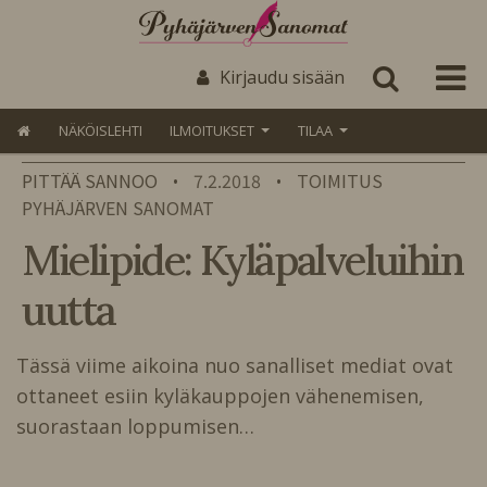
Kirjaudu sisään
NÄKÖISLEHTI
ILMOITUKSET
TILAA
PITTÄÄ SANNOO
7.2.2018
TOIMITUS
•
•
PYHÄJÄRVEN SANOMAT
Mielipide: Kyläpalveluihin
uutta
Tässä viime aikoina nuo sanalliset mediat ovat
ottaneet esiin kyläkauppojen vähenemisen,
suorastaan loppumisen…