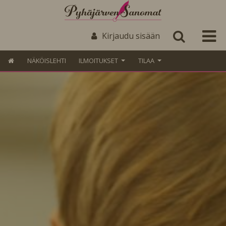
Kirjaudu sisään
NÄKÖISLEHTI
ILMOITUKSET
TILAA