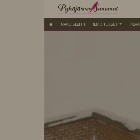
NÄKÖISLEHTI
ILMOITUKSET
TILA