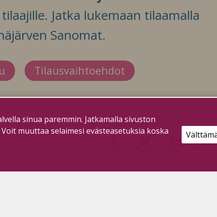
ilaajille. Jatka lukemaan tilaamalla
häjärven Sanomat.
du
Tilausvaihtoehdot
lvella sinua paremmin. Jatkamalla sivuston
. Voit muuttaa selaimesi evästeasetuksia koska
Välttäm