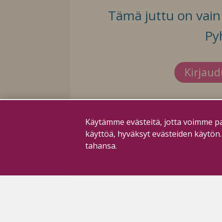
Tämä juttu on vain t
Py
Kirjau
Käytämme evästeitä, jotta voimme pa
käyttöä, hyväksyt evästeiden käytön
tahansa.