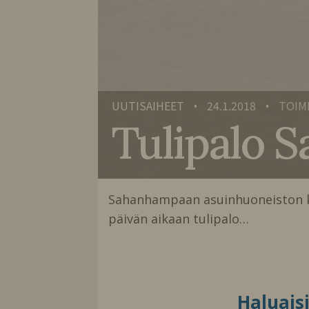
UUTISAIHEET
24.1.2018
TOIM
•
•
Tulipalo 
Sahanhampaan asuinhuoneiston keitt
päivän aikaan tulipalo…
Haluais