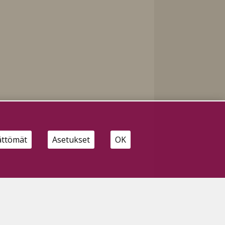
ättömät
Asetukset
OK