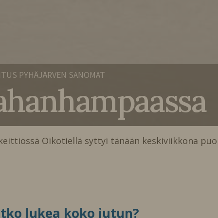
ITUS PYHÄJÄRVEN SANOMAT
Sahanhampaassa
iössä Oikotiellä syttyi tänään keskiviikkona puo
itko lukea koko jutun?