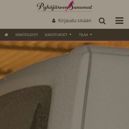
Kirjaudu sisään
NÄKÖISLEHTI
ILMOITUKSET
TILAA