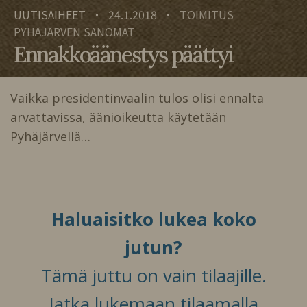
UUTISAIHEET
24.1.2018
TOIMITUS
•
•
PYHÄJÄRVEN SANOMAT
Ennakkoäänestys päättyi
Vaikka presidentinvaalin tulos olisi ennalta
arvattavissa, äänioikeutta käytetään
Pyhäjärvellä…
Haluaisitko lukea koko
jutun?
Tämä juttu on vain tilaajille.
Jatka lukemaan tilaamalla