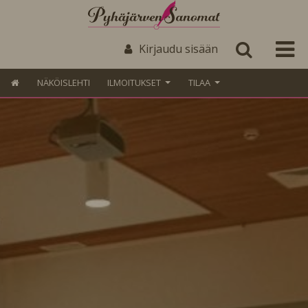
Kirjaudu sisään
NÄKÖISLEHTI
ILMOITUKSET
TILAA