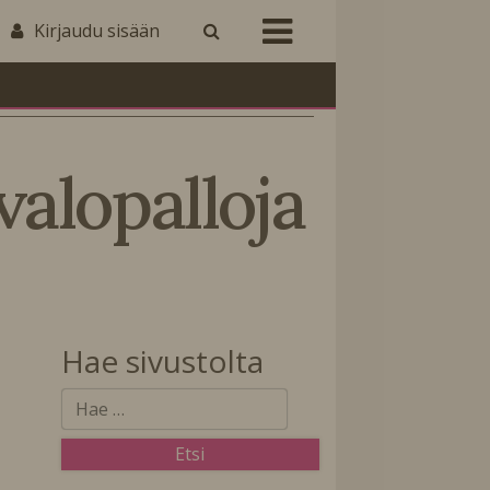
Kirjaudu sisään
valopalloja
Hae sivustolta