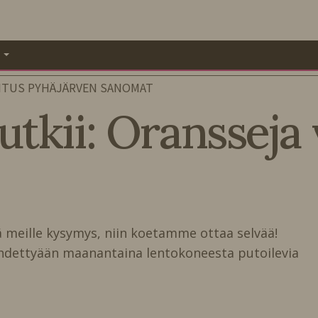
A
ITUS PYHÄJÄRVEN SANOMAT
utkii: Oransseja 
ä meille kysymys, niin koetamme ottaa selvää!
ähdettyään maanantaina lentokoneesta putoilevia