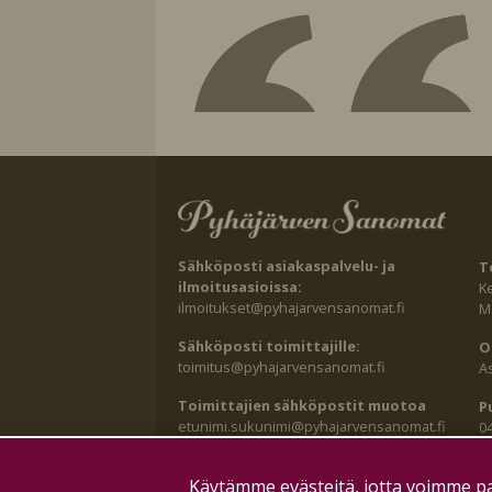
Sähköposti asiakaspalvelu- ja
T
ilmoitusasioissa:
K
ilmoitukset@pyhajarvensanomat.fi
Ma
Sähköposti toimittajille:
O
toimitus@pyhajarvensanomat.fi
A
Toimittajien sähköpostit muotoa
P
etunimi.sukunimi@pyhajarvensanomat.fi
0
Käytämme evästeitä, jotta voimme pa