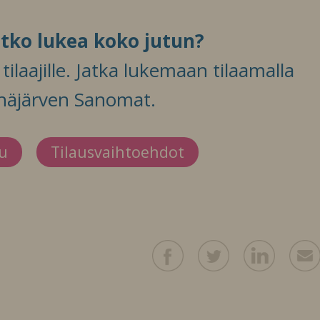
itko lukea koko jutun?
ilaajille. Jatka lukemaan tilaamalla
häjärven Sanomat.
du
Tilausvaihtoehdot