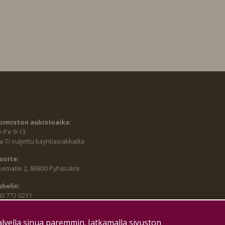
oimiston aukioloaika:
e-Pe 9-13
-Ti suljettu käyntiasiakkailta
soite:
sematie 2, 86800 Pyhäsalmi
uhelin:
40 772 0231
lvella sinua paremmin. Jatkamalla sivuston