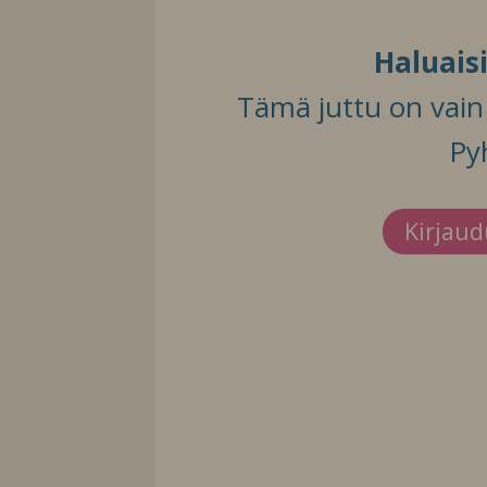
Haluais
Tämä juttu on vain t
Py
Kirjau