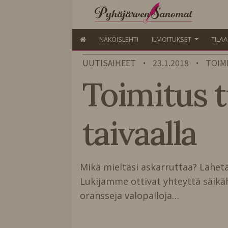
NÄKÖISLEHTI
ILMOITUKSET
TILA
UUTISAIHEET
23.1.2018
TOIM
•
•
Toimitus t
taivaalla
Mikä mieltäsi askarruttaa? Lähet
Lukijamme ottivat yhteyttä säik
oransseja valopalloja…