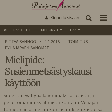
Kirjaudu sisään
NÄKÖISLEHTI
ILMOITUKSET
TILAA
PITTÄÄ SANNOO
4.1.2018
TOIMITUS
•
•
PYHÄJÄRVEN SANOMAT
Mielipide:
Susienmetsästyskausi
käyttöön
Sudet
tulevat yhä lähemmäksi asutusta ja
pelottomammiksi ihmistä kohtaan. Venäjän
toimet niin armeijan kuin asutuksen kasvussa