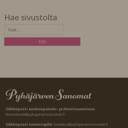
Hae sivustolta
Sähköposti asiakaspalvelu- ja ilmoitusasioissa:
ilmoitukset@pyhajarvensanomat.fi
Sähköposti toimittajille:
toimitus@pyhajarvensanomat.fi