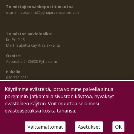
Toimittajien sähköpostit muotoa
etunimi.sukunimi@pyhajarvensanomat.fi
Toimiston aukioloaika:
Ke-Pe 9-13
Ma-Ti suljettu käyntiasiakkailta
Osoite:
Asematie 2, 86800 Pyhäsalmi
Puhelin:
040 772 0231
SEURAA MEITÄ MYÖS:
Käytämme evästeitä, jotta voimme palvella sinua
paremmin. Jatkamalla sivuston käyttöä, hyväksyt
evästeiden käytön. Voit muuttaa selaimesi
HALLITSE EVÄSTEITÄ
evästeasetuksia koska tahansa.
Välttämättömät
Asetukset
OK