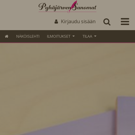
Kirjaudu sisään
NÄKÖISLEHTI
ILMOITUKSET
TILAA