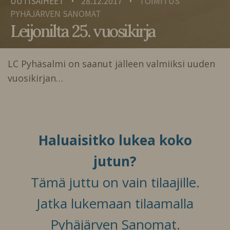
UUTISAIHEET
28.12.2017
TOIMITUS
•
•
PYHÄJÄRVEN SANOMAT
Leijonilta 25. vuosikirja
LC Pyhäsalmi on saanut jälleen valmiiksi uuden
vuosikirjan…
Haluaisitko lukea koko
jutun?
Tämä juttu on vain tilaajille.
Jatka lukemaan tilaamalla
Pyhäjärven Sanomat.