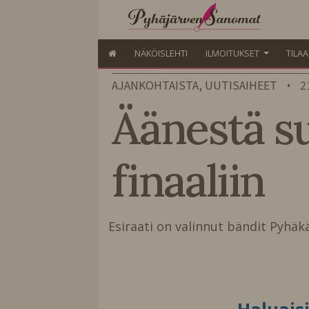
NÄKÖISLEHTI
ILMOITUKSET
TILA
AJANKOHTAISTA, UUTISAIHEET
2
•
Äänestä s
finaaliin
Esiraati on valinnut bändit Pyhäk