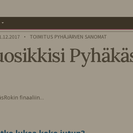
A
1.12.2017
TOIMITUS PYHÄJÄRVEN SANOMAT
•
uosikkisi Pyhäka
äsRokin finaaliin…