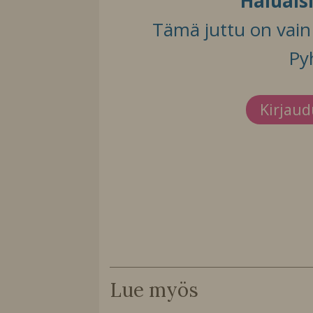
Haluais
Tämä juttu on vain t
Py
Kirjau
Lue myös