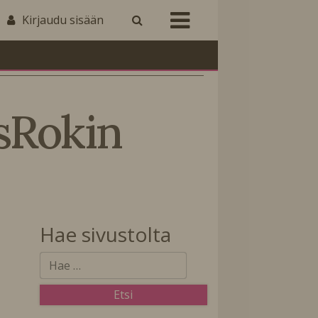
Kirjaudu sisään
̈sRokin
Hae sivustolta