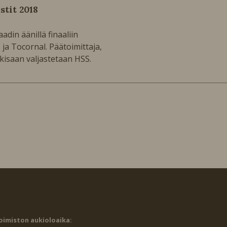
stit 2018
din äänillä finaaliin
 Tocornal. Päätoimittaja,
isaan valjastetaan HSS.
oimiston aukioloaika: