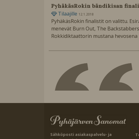
PyhäkäsRokin bändikisan finali
Tilaajille
12.1.2018
PyhäkäsRokin finalistit on valittu. Esiraa
menevät Burn Out, The Backstabbers ja
Rokkidiktaattorin mustana hevosena k
Sähköposti asiakaspalvelu- ja
T