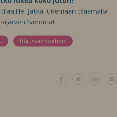
itko lukea koko jutun?
ilaajille. Jatka lukemaan tilaamalla
häjärven Sanomat.
du
Tilausvaihtoehdot