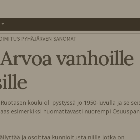
A
OIMITUS PYHÄJÄRVEN SANOMAT
 Arvoa vanhoille
ille
uotasen koulu oli pystyssä jo 1950-luvulla ja se sei
n taas esimerkiksi huomattavasti nuorempi Osuuspan
̈ilyttää ja osoittaa kunnioitusta niille jotka on