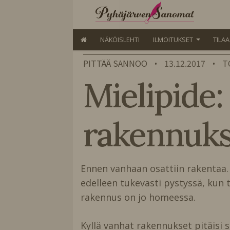
NÄKÖISLEHTI
ILMOITUKSET
TILA
PITTÄÄ SANNOO
13.12.2017
T
•
•
Mielipide:
rakennuks
Ennen vanhaan osattiin rakentaa. R
edelleen tukevasti pystyssä, ku
rakennus on jo homeessa.
Kyllä vanhat rakennukset pitäisi sa