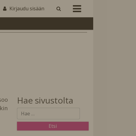
Kirjaudu sisään
Hae sivustolta
soo
kin