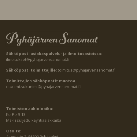
Sähköposti asiakaspalvelu- ja ilmoitusasioissa:
ilmoitukset@pyhajarvensanomat.fi
Sähköposti toimittajille:
toimitus@pyhajarvensanomat.fi
Toimittajien sähköpostit muotoa
etunimi.sukunimi@pyhajarvensanomat.fi
Toimiston aukioloaika:
Ke-Pe 9-13
Ma-Ti suljettu käyntiasiakkailta
Osoite:
Asematie 2, 86800 Pyhäsalmi