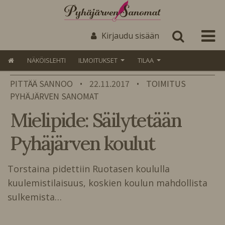
Kirjaudu sisään
NÄKÖISLEHTI
ILMOITUKSET
TILAA
PITTÄÄ SANNOO
22.11.2017
TOIMITUS
•
•
PYHÄJÄRVEN SANOMAT
Mielipide: Säilytetään
Pyhäjärven koulut
Torstaina pidettiin Ruotasen koululla
kuulemistilaisuus, koskien koulun mahdollista
sulkemista…