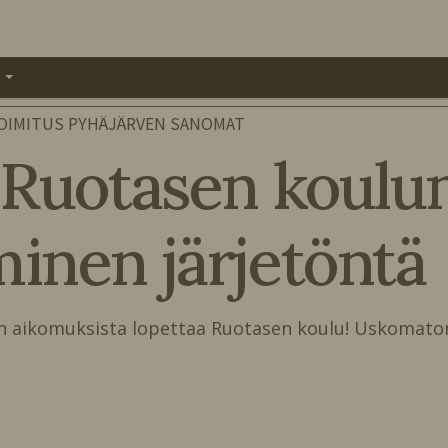
A
OIMITUS PYHÄJÄRVEN SANOMAT
: Ruotasen koulu
nen järjetöntä
̈jien aikomuksista lopettaa Ruotasen koulu! Uskomato