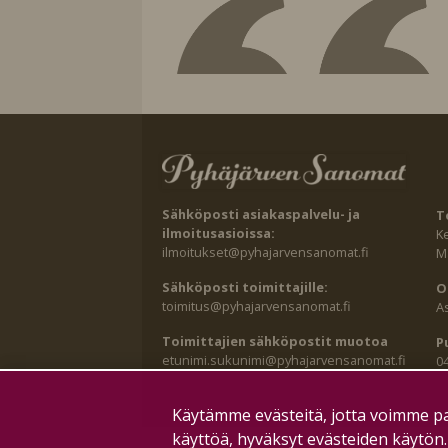
Sähköposti asiakaspalvelu- ja
T
ilmoitusasioissa:
K
ilmoitukset@pyhajarvensanomat.fi
Ma
Sähköposti toimittajille:
O
toimitus@pyhajarvensanomat.fi
A
Toimittajien sähköpostit muotoa
P
etunimi.sukunimi@pyhajarvensanomat.fi
0
Käytämme evästeitä, jotta voimme pa
käyttöä, hyväksyt evästeiden käytön