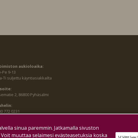
oimiston aukioloaika:
e-Pe 9-13
-Ti suljettu käyntiasiakkailta
soite:
sematie 2, 86800 Pyhäsalmi
uhelin:
40 772 0231
lvella sinua paremmin. Jatkamalla sivuston
. Voit muuttaa selaimesi evästeasetuksia koska
Välttäm