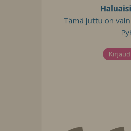
Haluais
Tämä juttu on vain t
Py
Kirjau