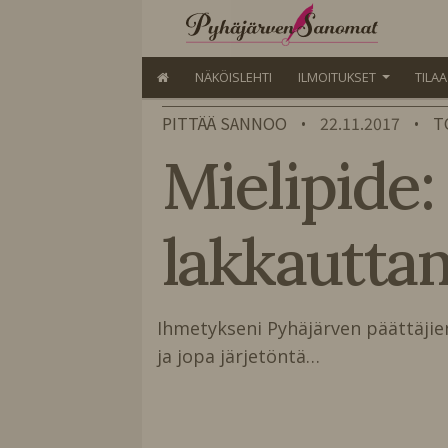
NÄKÖISLEHTI
ILMOITUKSET
TILA
PITTÄÄ SANNOO
22.11.2017
T
•
•
Mielipide
lakkauttami
Ihmetykseni Pyhäjärven päätta
ja jopa järjetöntä…