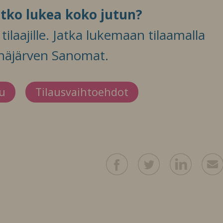
itko lukea koko jutun?
ilaajille. Jatka lukemaan tilaamalla
häjärven Sanomat.
du
Tilausvaihtoehdot