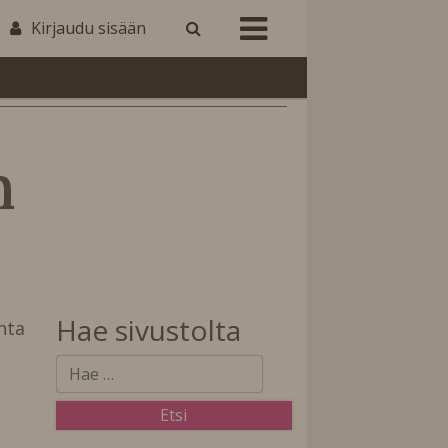
Kirjaudu sisään
n
Hae sivustolta
nta