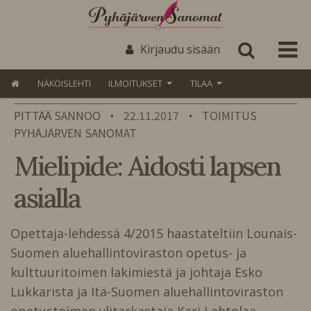
Kirjaudu sisään
NÄKÖISLEHTI
ILMOITUKSET
TILAA
PITTÄÄ SANNOO
22.11.2017
TOIMITUS
•
•
PYHÄJÄRVEN SANOMAT
Mielipide: Aidosti lapsen
asialla
Opettaja-lehdessä 4/2015 haastateltiin Lounais-
Suomen aluehallintoviraston opetus- ja
kulttuuritoimen lakimiestä ja johtaja Esko
Lukkarista ja Itä-Suomen aluehallintoviraston
opetustoimen ylitarkastaja Kari Lehtolaa…