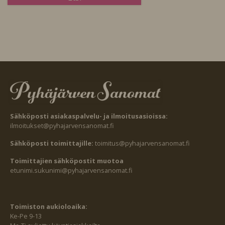
Sähköposti asiakaspalvelu- ja ilmoitusasioissa:
ilmoitukset@pyhajarvensanomat.fi
Sähköposti toimittajille:
toimitus@pyhajarvensanomat.fi
Toimittajien sähköpostit muotoa
etunimi.sukunimi@pyhajarvensanomat.fi
Toimiston aukioloaika:
Ke-Pe 9-13