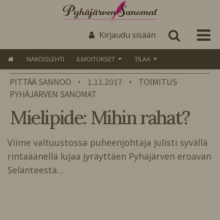
Kirjaudu sisään
NÄKÖISLEHTI
ILMOITUKSET
TILAA
PITTÄÄ SANNOO
1.11.2017
TOIMITUS
•
•
PYHÄJÄRVEN SANOMAT
Mielipide: Mihin rahat?
Viime valtuustossa puheenjohtaja julisti syvällä
rintaäänellä lujaa jyräyttäen Pyhäjärven eroavan
Selänteestä…