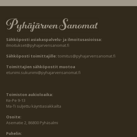
Sähköposti asiakaspalvelu- ja ilmoitusasioissa:
ilmoitukset@pyhajarvensanomat.fi
Sähköposti toimittajille:
toimitus@pyhajarvensanomat.fi
Toimittajien sähköpostit muotoa
etunimi.sukunimi@pyhajarvensanomat.fi
Toimiston aukioloaika:
Ke-Pe 9-13
Ma-Ti suljettu käyntiasiakkailta
Osoite:
Asematie 2, 86800 Pyhäsalmi
Puhelin: