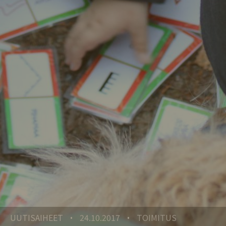
UUTISAIHEET
24.10.2017
TOIMITUS
•
•