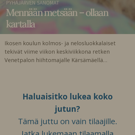
PYHÄJÄRVEN SANOMAT
Mennään metsään – ollaan
kartalla
Ikosen koulun kolmos- ja nelosluokkalaiset
tekivät viime viikon keskiviikkona retken
Venetpalon hiihtomajalle Kärsämäellä…
Haluaisitko lukea koko
jutun?
Tämä juttu on vain tilaajille.
Jatka lukemaan tilaamalla