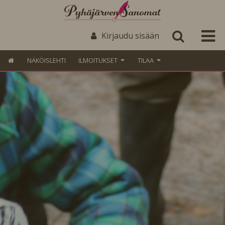
Kirjaudu sisään
NÄKÖISLEHTI
ILMOITUKSET
TILAA