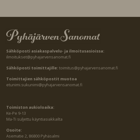
Sähköposti asiakaspalvelu- ja ilmoitusasioissa:
ilmoitukset@pyhajarvensanomat.fi
Sähköposti toimittajille:
toimitus@pyhajarvensanomat.fi
Toimittajien sähköpostit muotoa
etunimi.sukunimi@pyhajarvensanomat.fi
Toimiston aukioloaika:
Ke-Pe 9-13
Ma-Ti suljettu käyntiasiakkailta
Osoite:
Asematie 2, 86800 Pyhäsalmi