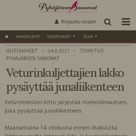
Kirjaudu sisään
NÄKÖISLEHTI
ILMOITUKSET
TILAA
UUTISAIHEET
14.8.2017
TOIMITUS
•
•
PYHÄJÄRVEN SANOMAT
Veturinkuljettajien lakko
pysäyttää junaliikenteen
Veturimiesten liitto järjestää mielenilmauksen,
joka pysäyttää junaliikenteen.
Maanantaina 14. elokuuta ennen iltakuutta
lähtöasemalta lähtevät lähi- ja kaukoliikenteen