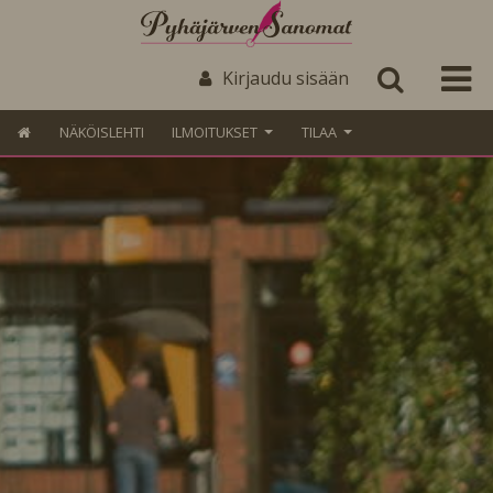
Kirjaudu sisään
NÄKÖISLEHTI
ILMOITUKSET
TILAA