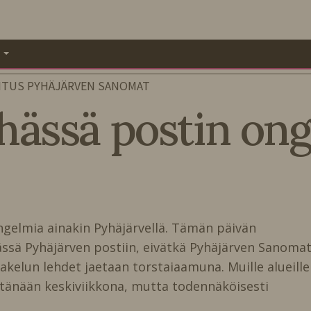
A
ITUS PYHÄJÄRVEN SANOMAT
hässä postin on
gelmia ainakin Pyhäjärvellä. Tämän päivän
sä Pyhäjärven postiin, eivätkä Pyhäjärven Sanoma
akelun lehdet jaetaan torstaiaamuna. Muille alueille
änään keskiviikkona, mutta todennäköisesti