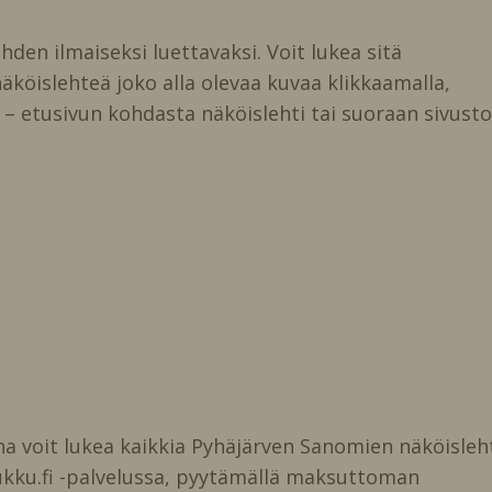
ehden ilmaiseksi luettavaksi. Voit lukea sitä
̈köislehteä joko alla olevaa kuvaa klikkaamalla,
– etusivun kohdasta näköislehti tai suoraan sivust
na voit lukea kaikkia Pyhäjärven Sanomien näköisleht
ukku.fi -palvelussa, pyytämällä maksuttoman