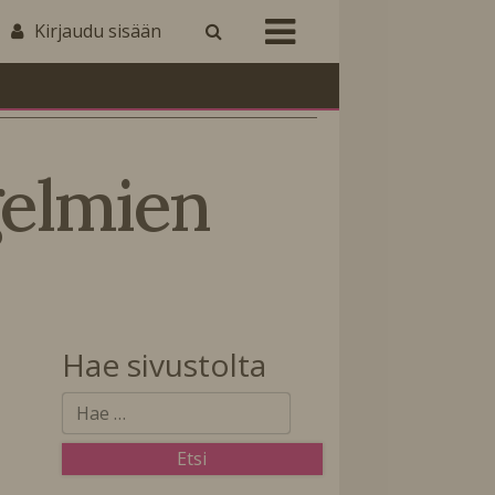
Kirjaudu sisään
gelmien
Hae sivustolta
t