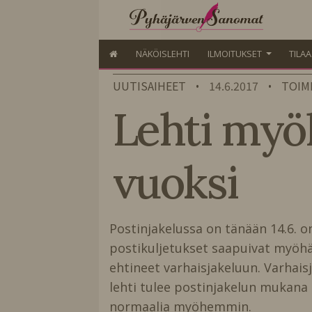
NÄKÖISLEHTI
ILMOITUKSET
TILA
UUTISAIHEET
14.6.2017
TOIM
•
•
Lehti myö
vuoksi
Postinjakelussa on tänään 14.6. on
postikuljetukset saapuivat myöhäs
ehtineet varhaisjakeluun. Varhaisj
lehti tulee postinjakelun mukana t
normaalia myöhemmin.