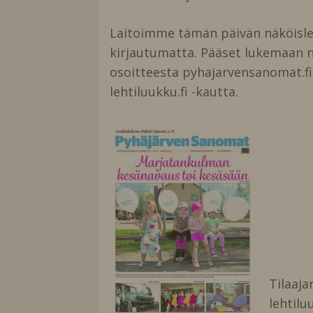
Laitoimme tämän päivän näköisl
kirjautumatta. Pääset lukemaan na
osoitteesta pyhajarvensanomat.fi 
lehtiluukku.fi -kautta.
Tilaaja
lehtilu