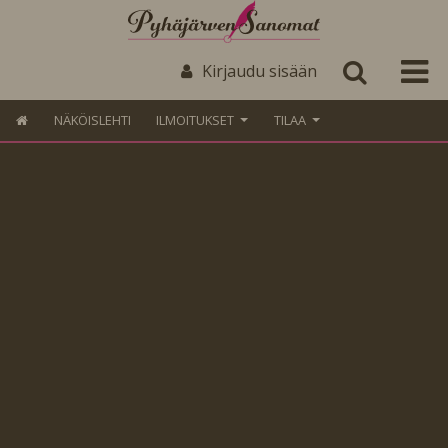
Kirjaudu sisään
NÄKÖISLEHTI
ILMOITUKSET
TILAA