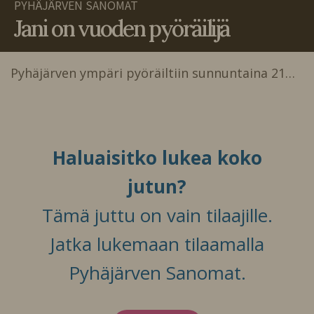
PYHÄJÄRVEN SANOMAT
Jani on vuoden pyöräilijä
Pyhäjärven ympäri pyöräiltiin sunnuntaina 21…
Haluaisitko lukea koko
jutun?
Tämä juttu on vain tilaajille.
Jatka lukemaan tilaamalla
Pyhäjärven Sanomat.