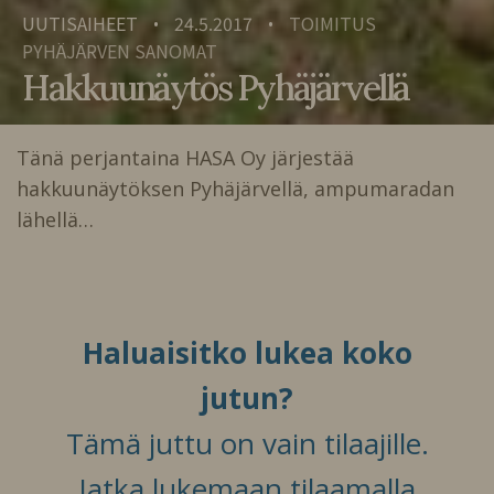
UUTISAIHEET
24.5.2017
TOIMITUS
•
•
PYHÄJÄRVEN SANOMAT
Hakkuunäytös Pyhäjärvellä
Tänä perjantaina HASA Oy järjestää
hakkuunäytöksen Pyhäjärvellä, ampumaradan
lähellä…
Haluaisitko lukea koko
jutun?
Tämä juttu on vain tilaajille.
Jatka lukemaan tilaamalla