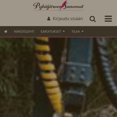
Kirjaudu sisään
NÄKÖISLEHTI
ILMOITUKSET
TILAA