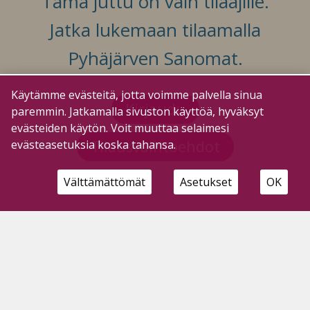
Tämä juttu on vain tilaajille.
Jatka lukemaan tilaamalla
Pyhäjärven Sanomat.
Käytämme evästeitä, jotta voimme palvella sinua
Kirjaudu
paremmin. Jatkamalla sivuston käyttöä, hyväksyt
evästeiden käytön. Voit muuttaa selaimesi
Tilausvaihtoehdot
evästeasetuksia koska tahansa.
Välttämättömät
Asetukset
OK